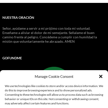
NUESTRA ORACIÓN
Señor, ayúdame a servir a mi prójimo con toda mi voluntad.
Enseñame a aliviar el dolor de mi semejante. Señalame el buen
camino frente al peligro. Concédeme a cumplir con humildad la
misión que voluntariamente he abrazado. AMEN
GOFUNDME
Manage Cookie Consent
We use technologies like cookies to store and/or access device information. We
do this to improve browsing experience and to show personalized ads.
Consenting to these technologies will allow us to process data such as browsing
behavior or unique IDs on this site. Not consenting or withdrawing consent,
may adversely affect certain features and functions.
Go Fund Me