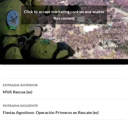
post is
colaboració
Click to accept márketing cookies and enable
also
que
this content
available
hacemos
in:
Inglés
juntos en
apoyar el
pueblo
salvadoreño.
Navegación
ENTRADA ANTERIOR
de
MVA Rescue (es)
entradas
ENTRADA SIGUIENTE
Fiestas Agostinos: Operación Primeros en Rescate (es)