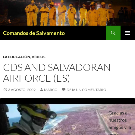
Saltar
al
contenido
Buscar
Comandos de Salvamento
MENÚ
PRINCI
LA EDUCACIÓN
,
VÍDEOS
CDS AND SALVADORAN
AIRFORCE (ES)
3 AGOSTO, 2009
MARCO
DEJA UN COMENTARIO
Gracias a
nuestros
amigos y la
This
gran