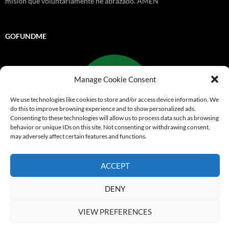
misión que voluntariamente he abrazado. AMEN
GOFUNDME
Manage Cookie Consent
We use technologies like cookies to store and/or access device information. We
do this to improve browsing experience and to show personalized ads.
Consenting to these technologies will allow us to process data such as browsing
behavior or unique IDs on this site. Not consenting or withdrawing consent,
may adversely affect certain features and functions.
Go Fund Me
ACCEPT
Funciona gracias a WordPress
DENY
© 1999-2026
Comandos de Salvamento
Derechos
VIEW PREFERENCES
Reservados/All Rights Reserved/Alle Rettigheter Reservert