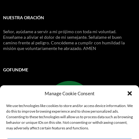
NUESTRA ORACIÓN
Señor, ayúdame a servir a mi prójimo con toda mi voluntad.
Enseñame a aliviar el dolor de mi semejante. Señalame el buen
camino frente al peligro. Concédeme a cumplir con humildad la
misión que voluntariamente he abrazado. AMEN
GOFUNDME
Manage Cookie Consent
We use technologies like cookies to store and/or access device information. We
do this to improve browsing experience and to show personalized ads.
Consenting to these technologies will allow us to process data such as browsing
behavior or unique IDs on this site. Not consenting or withdrawing consent,
may adversely affect certain features and functions.
Go Fund Me