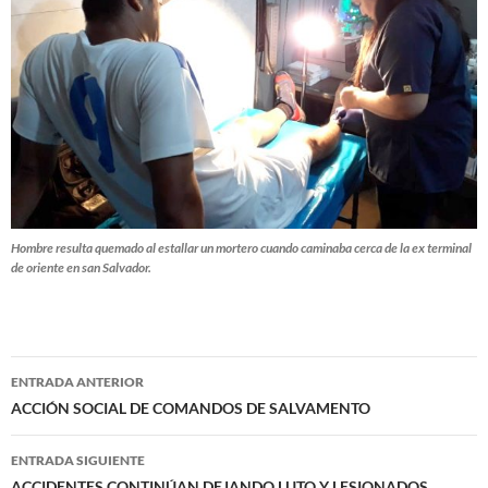
Hombre resulta quemado al estallar un mortero cuando caminaba cerca de la ex terminal
de oriente en san Salvador.
Navegación
ENTRADA ANTERIOR
de
ACCIÓN SOCIAL DE COMANDOS DE SALVAMENTO
entradas
ENTRADA SIGUIENTE
ACCIDENTES CONTINÚAN DEJANDO LUTO Y LESIONADOS