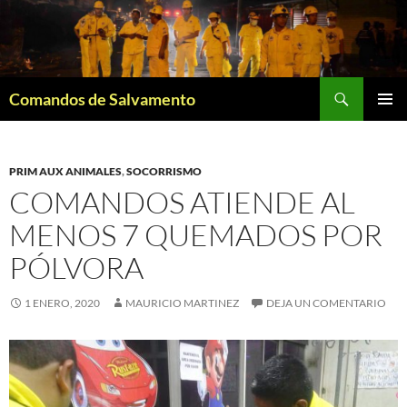
Saltar
al
contenido
Buscar
Comandos de Salvamento
MENÚ
PRINCI
PRIM AUX ANIMALES
,
SOCORRISMO
COMANDOS ATIENDE AL
MENOS 7 QUEMADOS POR
PÓLVORA
1 ENERO, 2020
MAURICIO MARTINEZ
DEJA UN COMENTARIO