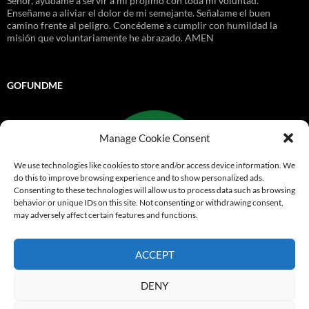
Señor, ayúdame a servir a mi prójimo con toda mi voluntad.
Enseñame a aliviar el dolor de mi semejante. Señalame el buen
camino frente al peligro. Concédeme a cumplir con humildad la
misión que voluntariamente he abrazado. AMEN
GOFUNDME
Manage Cookie Consent
We use technologies like cookies to store and/or access device information. We
do this to improve browsing experience and to show personalized ads.
Consenting to these technologies will allow us to process data such as browsing
behavior or unique IDs on this site. Not consenting or withdrawing consent,
may adversely affect certain features and functions.
Go Fund Me
ACCEPT
Funciona gracias a WordPress
DENY
© 1999-2026
Comandos de Salvamento
Derechos