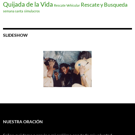
Quijada de la Vida
Rescate y Busqueda
Rescate Vehicular
semana santa
simulacros
SLIDESHOW
NUESTRA ORACIÓN