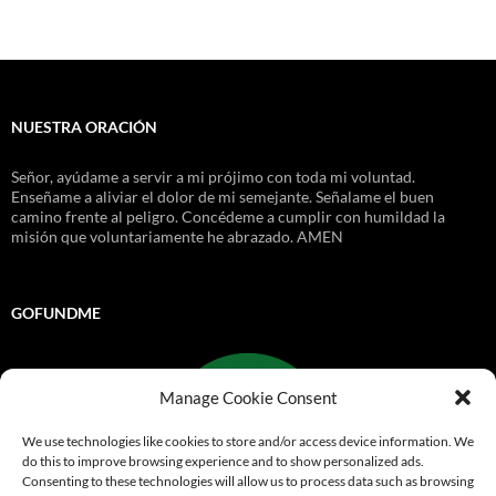
NUESTRA ORACIÓN
Señor, ayúdame a servir a mi prójimo con toda mi voluntad.
Enseñame a aliviar el dolor de mi semejante. Señalame el buen
camino frente al peligro. Concédeme a cumplir con humildad la
misión que voluntariamente he abrazado. AMEN
GOFUNDME
Manage Cookie Consent
We use technologies like cookies to store and/or access device information. We
do this to improve browsing experience and to show personalized ads.
Consenting to these technologies will allow us to process data such as browsing