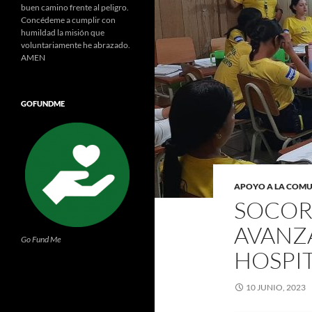
buen camino frente al peligro.
Concédeme a cumplir con
humildad la misión que
voluntariamente he abrazado.
AMEN
GOFUNDME
APOYO A LA COM
SOCOR
AVANZ
Go Fund Me
HOSPI
10 JUNIO, 2023