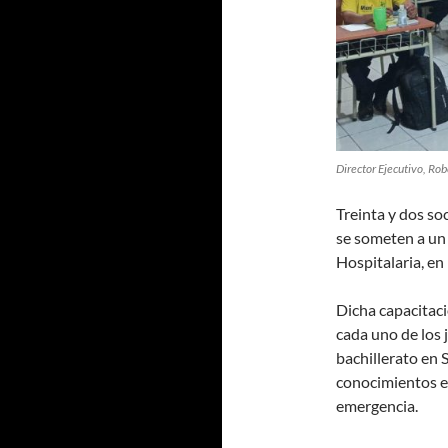
Director Ejecutivo, Rob
Treinta y dos s
se someten a un
Hospitalaria, en
Dicha capacitaci
cada uno de los 
bachillerato en
conocimientos en
emergencia.