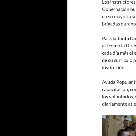
Los instructores
Gobernación bus
en su mayoría so
brigadas durant
Para la Junta D
así como la Dire
cada día más el 
de su currículo 
institución.
Ayuda Popular N
capacitación, c
los voluntarios,
diariamente ati