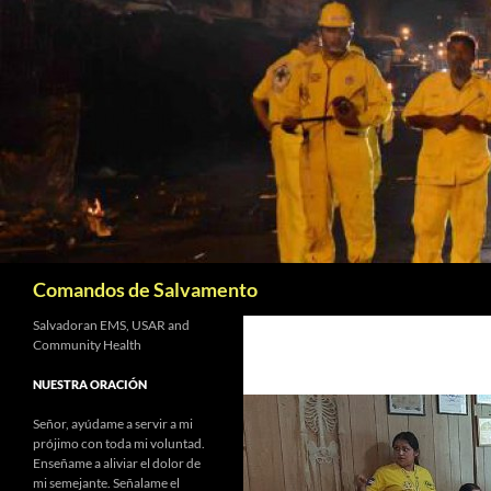
Saltar
al
contenido
Buscar
Comandos de Salvamento
Salvadoran EMS, USAR and
Community Health
NUESTRA ORACIÓN
Señor, ayúdame a servir a mi
prójimo con toda mi voluntad.
Enseñame a aliviar el dolor de
mi semejante. Señalame el