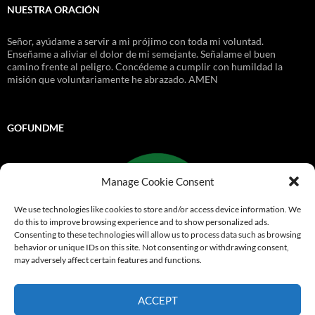
NUESTRA ORACIÓN
Señor, ayúdame a servir a mi prójimo con toda mi voluntad.
Enseñame a aliviar el dolor de mi semejante. Señalame el buen
camino frente al peligro. Concédeme a cumplir con humildad la
misión que voluntariamente he abrazado. AMEN
GOFUNDME
Manage Cookie Consent
We use technologies like cookies to store and/or access device information. We
do this to improve browsing experience and to show personalized ads.
Consenting to these technologies will allow us to process data such as browsing
behavior or unique IDs on this site. Not consenting or withdrawing consent,
may adversely affect certain features and functions.
Go Fund Me
ACCEPT