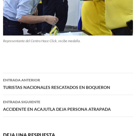
Representante del Centro Hace Click, recibe medalla.
Navegación
ENTRADA ANTERIOR
de
TURISTAS NACIONALES RESCATADOS EN BOQUERON
entradas
ENTRADA SIGUIENTE
ACCIDENTE EN ACAJUTLA DEJA PERSONA ATRAPADA
DEJA UNA RESPUESTA