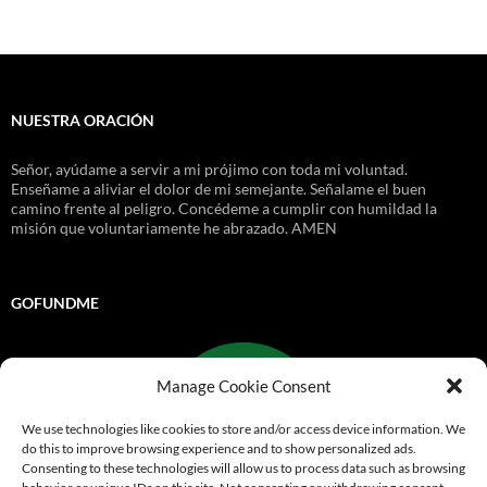
NUESTRA ORACIÓN
Señor, ayúdame a servir a mi prójimo con toda mi voluntad.
Enseñame a aliviar el dolor de mi semejante. Señalame el buen
camino frente al peligro. Concédeme a cumplir con humildad la
misión que voluntariamente he abrazado. AMEN
GOFUNDME
Manage Cookie Consent
We use technologies like cookies to store and/or access device information. We
do this to improve browsing experience and to show personalized ads.
Consenting to these technologies will allow us to process data such as browsing