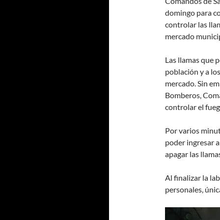
Comandos de Sal
domingo para co
controlar las ll
mercado munici
Las llamas que p
población y a lo
mercado. Sin em
Bomberos, Coma
controlar el fueg
Por varios minu
poder ingresar a
apagar las llama
Al finalizar la l
personales, úni