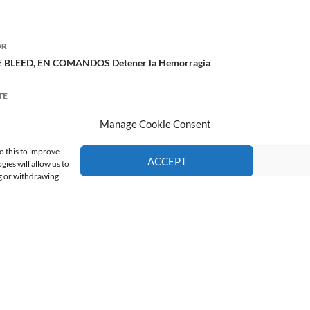
ón
OR
 BLEED, EN COMANDOS Detener la Hemorragia
TE
ARA NUEVOS RESCATISTAS
Manage Cookie Consent
o this to improve
ACCEPT
ies will allow us to
ng or withdrawing