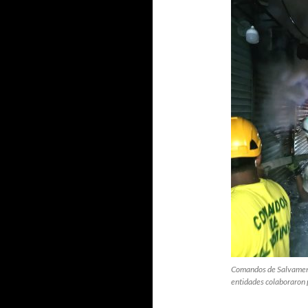
Comandos de Salvament
entidades colaboraron p