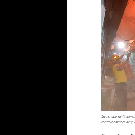
Socorristas de Comando
controlar avance del fu