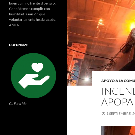
buen camino frente al peligro.
Concédeme a cumplir con
humildad la misión que
voluntariamente he abrazado.
AMEN
GOFUNDME
APOYO A LA COM
INCEN
APOPA
Go Fund Me
1 SEPTIEMBRE, 2