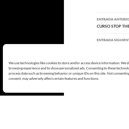
Navegaci
ENTRADA ANTERI
de
CURSO STOP THE
entradas
ENTRADA SIGUIEN
COMANDOS PREP
We use technologies like cookies to store and/or access device information. We d
browsing experience and to show personalized ads. Consenting to these technolog
process data such as browsing behavior or unique IDs on this site. Not consenti
consent, may adversely affect certain features and functions.