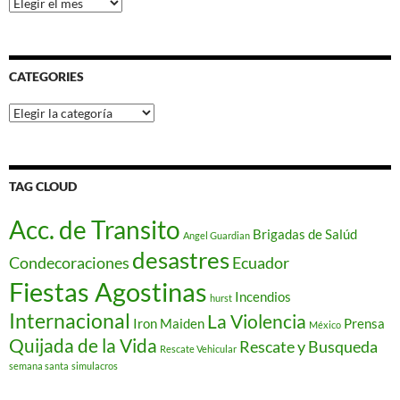
Archives
CATEGORIES
Categories
TAG CLOUD
Acc. de Transito
Brigadas de Salúd
Angel Guardian
desastres
Condecoraciones
Ecuador
Fiestas Agostinas
Incendios
hurst
Internacional
La Violencia
Iron Maiden
Prensa
México
Quijada de la Vida
Rescate y Busqueda
Rescate Vehicular
semana santa
simulacros