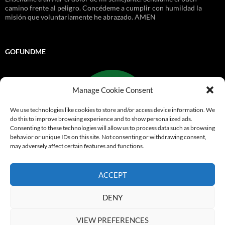
camino frente al peligro. Concédeme a cumplir con humildad la
misión que voluntariamente he abrazado. AMEN
GOFUNDME
Manage Cookie Consent
We use technologies like cookies to store and/or access device information. We
do this to improve browsing experience and to show personalized ads.
Consenting to these technologies will allow us to process data such as browsing
behavior or unique IDs on this site. Not consenting or withdrawing consent,
may adversely affect certain features and functions.
Go Fund Me
ACCEPT
Funciona gracias a WordPress
DENY
© 1999-2026
Comandos de Salvamento
Derechos
VIEW PREFERENCES