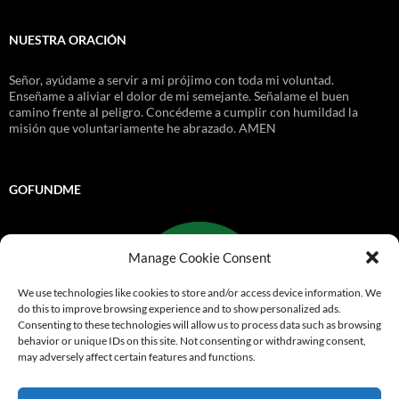
NUESTRA ORACIÓN
Señor, ayúdame a servir a mi prójimo con toda mi voluntad.
Enseñame a aliviar el dolor de mi semejante. Señalame el buen
camino frente al peligro. Concédeme a cumplir con humildad la
misión que voluntariamente he abrazado. AMEN
GOFUNDME
Manage Cookie Consent
We use technologies like cookies to store and/or access device information. We
do this to improve browsing experience and to show personalized ads.
Consenting to these technologies will allow us to process data such as browsing
behavior or unique IDs on this site. Not consenting or withdrawing consent,
may adversely affect certain features and functions.
Go Fund Me