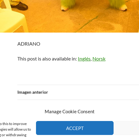
ADRIANO
This post is also available in:
Inglés
Norsk
Imagen anterior
Manage Cookie Consent
o this to improve
ACCEPT
ies will allow us to
ng or withdrawing