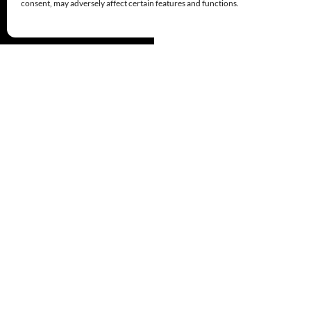
consent, may adversely affect certain features and functions.
Funciona gracias a WordPress
© 1999-2026
Comandos de Salvamento
Derechos Reservados/All