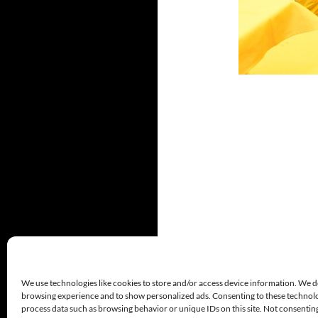
We use technologies like cookies to store and/or access device information. We d
browsing experience and to show personalized ads. Consenting to these technolog
process data such as browsing behavior or unique IDs on this site. Not consenti