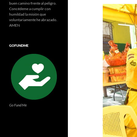
buen camino frente al peligro.
Concédeme a cumplir con
humildad la misión que
voluntariamente he abrazado.
AMEN
GOFUNDME
Go Fund Me