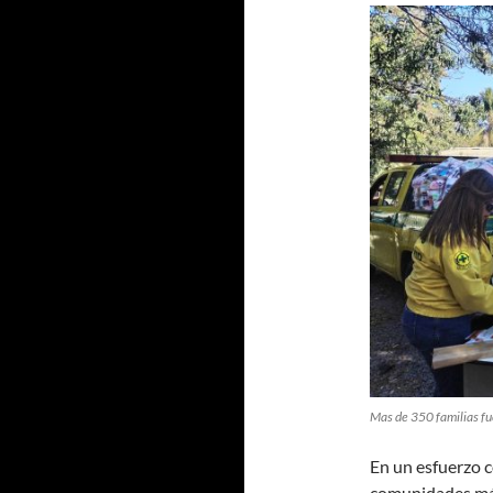
Mas de 350 familias fu
En un esfuerzo co
comunidades má