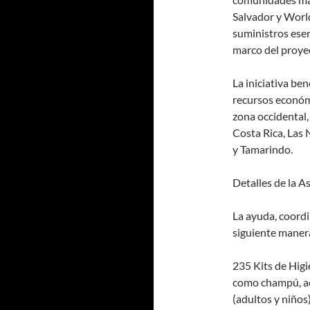
Salvador y World
suministros esenc
marco del proye
La iniciativa be
recursos económ
zona occidental, 
Costa Rica, Las 
y Tamarindo.
Detalles de la A
La ayuda, coordi
siguiente maner
235 Kits de Higi
como champú, ac
(adultos y niños)