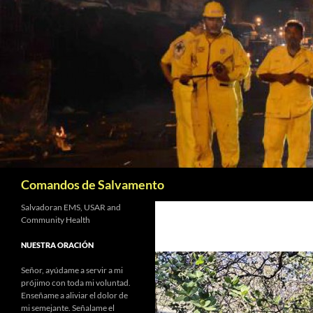
Saltar
al
contenido
Buscar
Comandos de Salvamento
Salvadoran EMS, USAR and
Community Health
NUESTRA ORACIÓN
Señor, ayúdame a servir a mi
prójimo con toda mi voluntad.
Enseñame a aliviar el dolor de
mi semejante. Señalame el