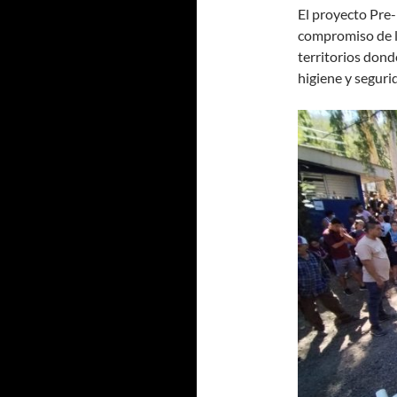
El proyecto Pre
compromiso de la
territorios dond
higiene y seguri