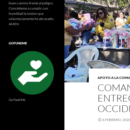
buen camino frente al peligro.
Concédeme a cumplir con
humildad la misión que
voluntariamente he abrazado.
AMEN
GOFUNDME
APOYO A LA COM
COMAN
ENTRE
Go Fund Me
OCCID
6 FEBRERO, 202