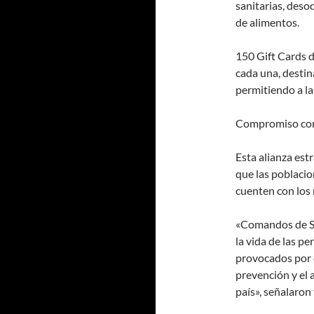
sanitarias, deso
de alimentos.
150 Gift Cards d
cada una, desti
permitiendo a la
Compromiso con 
Esta alianza est
que las poblaci
cuenten con los 
«Comandos de Sa
la vida de las pe
provocados por 
prevención y el 
país», señalaron 