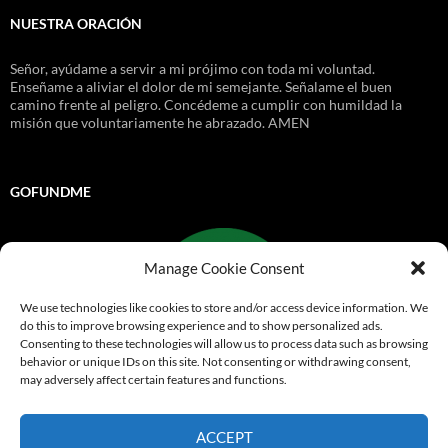
NUESTRA ORACIÓN
Señor, ayúdame a servir a mi prójimo con toda mi voluntad.
Enseñame a aliviar el dolor de mi semejante. Señalame el buen
camino frente al peligro. Concédeme a cumplir con humildad la
misión que voluntariamente he abrazado. AMEN
GOFUNDME
Manage Cookie Consent
We use technologies like cookies to store and/or access device information. We
do this to improve browsing experience and to show personalized ads.
Consenting to these technologies will allow us to process data such as browsing
behavior or unique IDs on this site. Not consenting or withdrawing consent,
may adversely affect certain features and functions.
Go Fund Me
ACCEPT