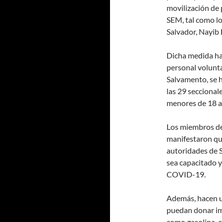
movilización de 
SEM, tal como lo
Salvador, Nayib 
Dicha medida ha
personal volunt
Salvamento, se h
las 29 seccionale
menores de 18 a
Los miembros de
manifestaron que
autoridades de S
sea capacitado 
COVID-19.
Además, hacen u
puedan donar im
como gasolina, e