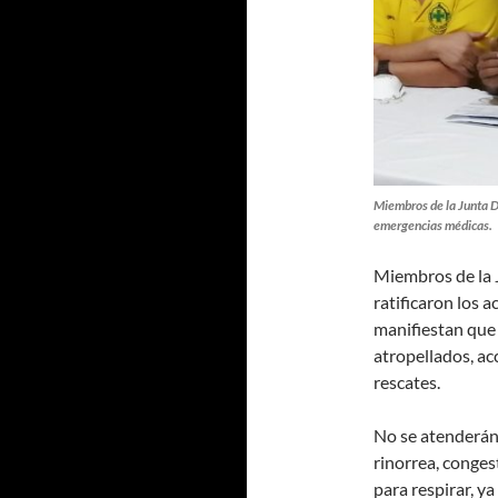
Miembros de la Junta 
emergencias médicas.
Miembros de la 
ratificaron los 
manifiestan qu
atropellados, acc
rescates.
No se atenderán
rinorrea, congest
para respirar, y