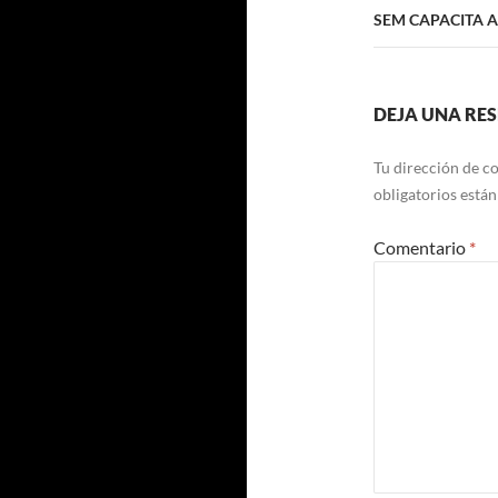
SEM CAPACITA 
DEJA UNA RE
Tu dirección de co
obligatorios está
Comentario
*