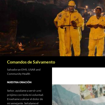
Saltar
al
contenido
Buscar
Comandos de Salvamento
Salvadoran EMS, USAR and
Community Health
NUESTRA ORACIÓN
Señor, ayúdame a servir a mi
prójimo con toda mi voluntad.
Enseñame a aliviar el dolor de
mi semejante. Señalame el