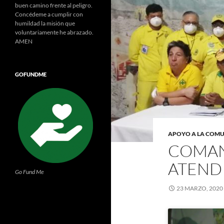
buen camino frente al peligro.
Concédeme a cumplir con
humildad la misión que
voluntariamente he abrazado.
AMEN
GOFUNDME
APOYO A LA COM
COMAN
ATEND
Go Fund Me
23 MARZO, 2020