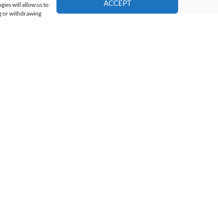
ACCEPT
ies will allow us to
ng or withdrawing