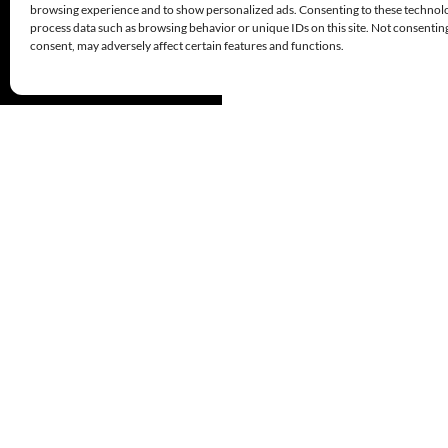
browsing experience and to show personalized ads. Consenting to these technolog
process data such as browsing behavior or unique IDs on this site. Not consenti
consent, may adversely affect certain features and functions.
Funciona gracias a WordPress