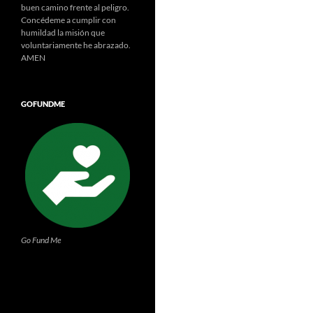
buen camino frente al peligro.
Concédeme a cumplir con
humildad la misión que
voluntariamente he abrazado.
AMEN
GOFUNDME
Go Fund Me