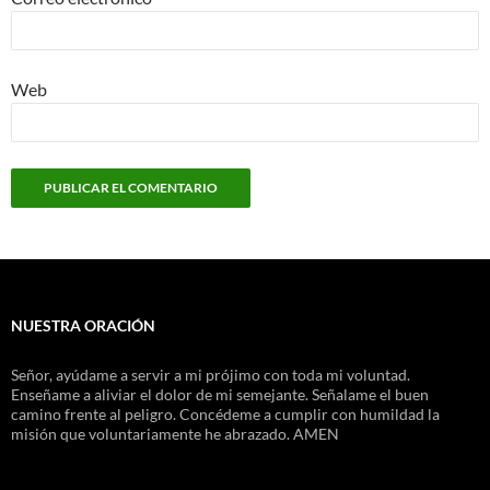
Web
NUESTRA ORACIÓN
Señor, ayúdame a servir a mi prójimo con toda mi voluntad.
Enseñame a aliviar el dolor de mi semejante. Señalame el buen
camino frente al peligro. Concédeme a cumplir con humildad la
misión que voluntariamente he abrazado. AMEN