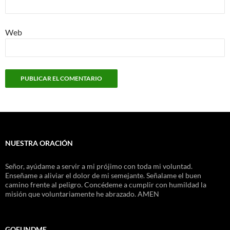
Web
NUESTRA ORACIÓN
Señor, ayúdame a servir a mi prójimo con toda mi voluntad.
Enseñame a aliviar el dolor de mi semejante. Señalame el buen
camino frente al peligro. Concédeme a cumplir con humildad la
misión que voluntariamente he abrazado. AMEN
GOFUNDME