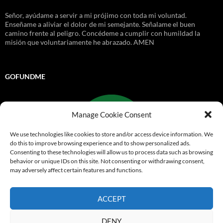
Señor, ayúdame a servir a mi prójimo con toda mi voluntad.
Enseñame a aliviar el dolor de mi semejante. Señalame el buen
camino frente al peligro. Concédeme a cumplir con humildad la
misión que voluntariamente he abrazado. AMEN
GOFUNDME
Manage Cookie Consent
We use technologies like cookies to store and/or access device information. We
do this to improve browsing experience and to show personalized ads.
Consenting to these technologies will allow us to process data such as browsing
behavior or unique IDs on this site. Not consenting or withdrawing consent,
may adversely affect certain features and functions.
Go Fund Me
ACCEPT
Funciona gracias a WordPress
DENY