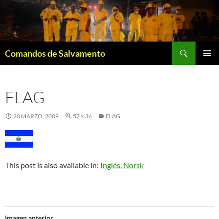
Saltar
al
contenido
Buscar
Comandos de Salvamento
MENÚ
PRINCI
FLAG
20 MARZO, 2009
57 × 36
FLAG
This post is also available in:
Inglés
Norsk
Imagen anterior