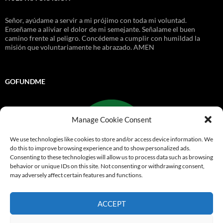
Señor, ayúdame a servir a mi prójimo con toda mi voluntad.
Enseñame a aliviar el dolor de mi semejante. Señalame el buen
camino frente al peligro. Concédeme a cumplir con humildad la
misión que voluntariamente he abrazado. AMEN
GOFUNDME
Manage Cookie Consent
We use technologies like cookies to store and/or access device information. We
do this to improve browsing experience and to show personalized ads.
Consenting to these technologies will allow us to process data such as browsing
behavior or unique IDs on this site. Not consenting or withdrawing consent,
may adversely affect certain features and functions.
Go Fund Me
ACCEPT