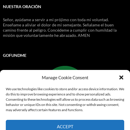
NUESTRA ORACIÓN
Señor, ayúdame a servir a mi prójimo con toda mi voluntad.
Enseñame a aliviar el dolor de mi semejante. Señalame el buen
camino frente al peligro. Concédeme a cumplir con humildad la
misión que voluntariamente he abrazado. AMEN
GOFUNDME
Manage Cookie Consent
We use technologies like cookies to store and/or access device information. We
do this to improve browsing experience and to show personalized ads.
Consenting to these technologies will allow us to process data such as browsing
behavior or unique IDs on this site. Not consenting or withdrawing consent,
may adversely affect certain features and functions.
Go Fund Me
ACCEPT